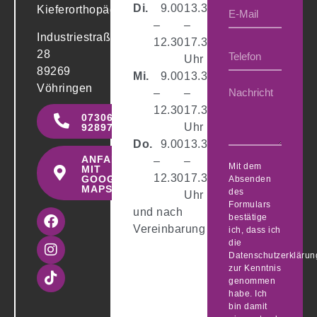
Di.
0
9.00
13.30
Kieferorthopädie
–
–
Industriestraße
12.30
17.30
28
Uhr
89269
Mi.
0
9.00
13.30
Vöhringen
–
–
12.30
17.30
07306
Uhr
9289700
Do.
0
9.00
13.30
ANFAHRT
–
–
Mit dem
MIT
12.30
17.30
GOOGLE
Absenden
MAPS
des
Uhr
Formulars
und nach
bestätige
Vereinbarung
ich, dass ich
die
Datenschutzerklärun
zur Kenntnis
genommen
habe. Ich
bin damit