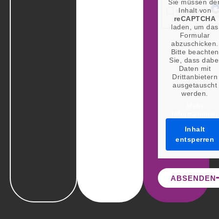
Sie müssen de
Inhalt von
reCAPTCHA
laden, um das
Formular
abzuschicken.
Bitte beachten
Sie, dass dabe
Daten mit
Drittanbietern
ausgetauscht
werden.
Mehr
Informationen
Inhalt
entsperren
ABSENDEN