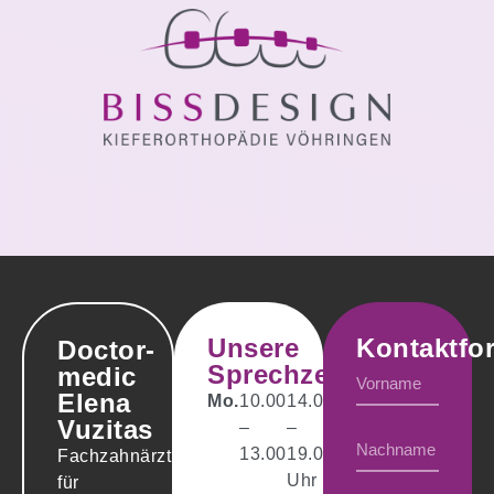
Unsere
Kontaktfo
Doctor-
Sprechzeiten
medic
Elena
Mo.
10.00
14.00
Vuzitas
–
–
13.00
19.00
Fachzahnärztin
Uhr
für